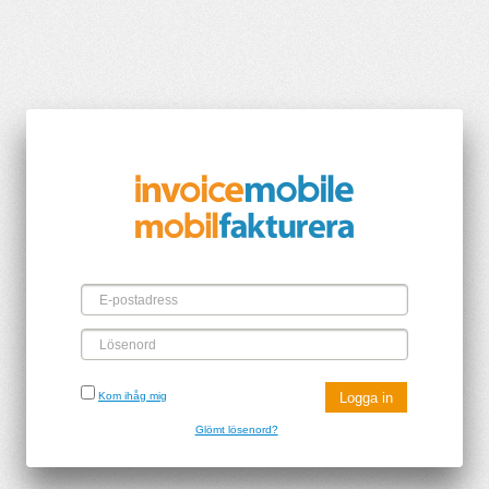
E-postadress
Lösenord
Kom ihåg mig
Glömt lösenord?